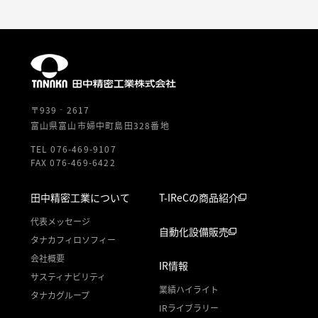
〒939‐2617
富山県富山市婦中町島田328番地
TEL 076-469-9107
FAX 076-469-6422
田中精密工業について
T-IReCの商品紹介
代表メッセージ
自動化設備販売
タナカフィロソフィー
会社概要
IR情報
サスティナビリティ
業績ハイライト
タナカグループ
IRライブラリー