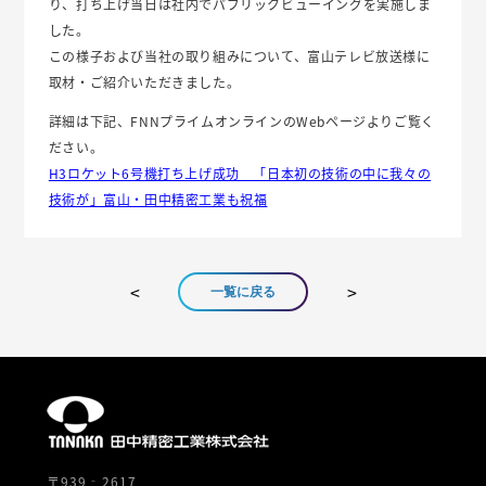
り、打ち上げ当日は社内でパブリックビューイングを実施しま
した。
この様子および当社の取り組みについて、富山テレビ放送様に
取材・ご紹介いただきました。
詳細は下記、FNNプライムオンラインのWebページよりご覧く
ださい。
H3ロケット6号機打ち上げ成功 「日本初の技術の中に我々の
技術が」富山・田中精密工業も祝福
一覧に戻る
〒939‐2617