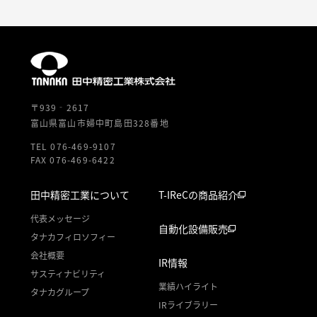
〒939‐2617
富山県富山市婦中町島田328番地
TEL 076-469-9107
FAX 076-469-6422
田中精密工業について
T-IReCの商品紹介
代表メッセージ
自動化設備販売
タナカフィロソフィー
会社概要
IR情報
サスティナビリティ
業績ハイライト
タナカグループ
IRライブラリー